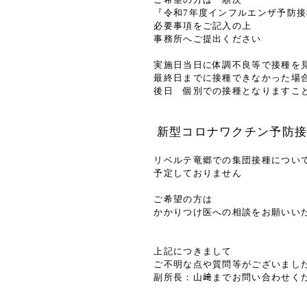
『令和7年度インフルエンザ予防接
必要事項をご記入の上
事務所へご提出ください
実施日当日に体調不良等で接種を
最終日までに接種できなかった場
後日 個別での接種となりますこ
新型コロナワクチン予防
リベルテ竜郷での集団接種につい
予定しておりません
ご希望の方は
かかりつけ医への相談をお願いい
上記につきまして
ご不明な点や質問等がございまし
副所長：山﨑までお問い合わせく