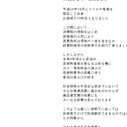
平成24年10月にリベルテ竜郷を
開設して以来
お陰様で14年目となりました
この間において
消費税の増税をはじめ
諸物価の上昇により
諸費負担は増加の一途を辿るなか
経費削減等の自助努力を続けて参りまし
しかしながら
令和4年頃から原油や
原材料価格の更なる上昇を機に
ガス・電気料金の値上げ
原材料費等の高騰に伴う
食品の値上げが続き
社会情勢が不安定な状況下において
今なお物価高騰に歯止めがかからず
施設運営費の高騰にも
大いなる影響が及んでおります
このような厳しい情勢下にあっては
自助努力だけで到底解決できるものでは
との判断から