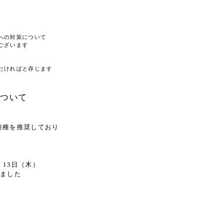
への対策について
ございます
だければと存じます
について
接種を推奨しており
・13日（木）
しました