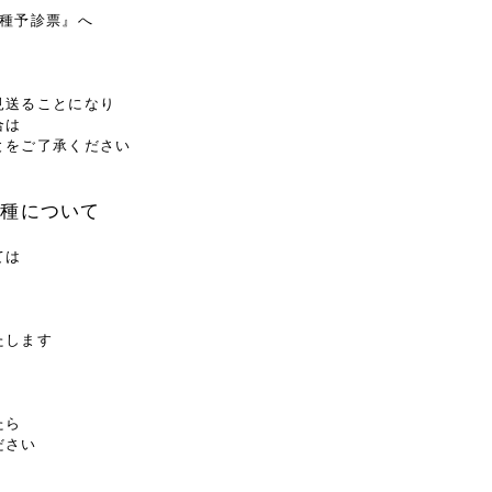
種予診票』へ
見送ることになり
合は
とをご了承ください
接種について
ては
たします
たら
ださい