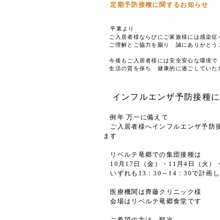
定期予防接種に関するお知らせ
平素より
ご入居者様ならびにご家族様には感染症
ご理解とご協力を賜り 誠にありがとう
今後もご入居者様には安全安心な環境で
生活の質を保ち 健康的に過ごしていた
インフルエンザ予防接種
例年 万一に備えて
ご入居者様へインフルエンザ予防
ます
リベルテ竜郷での集団接種は
10月17日（金）・11月4日（火）
いずれも13：30～14：30で計画
医療機関は齊藤クリニック様
会場はリベルテ竜郷食堂です
ご希望の方は 順次