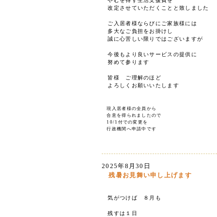
やむを得ず生活支援費を
改定させていただくことと致しました
ご入居者様ならびにご家族様には
多大なご負担をお掛けし
誠に心苦しい限りではございますが
今後もより良いサービスの提供に
努めて参ります
皆様 ご理解のほど
よろしくお願いいたします
現入居者様の全員から
合意を得られましたので
10/1付での変更を
行政機関へ申請中です
2025年8月30日
残暑お見舞い申し上げます
気がつけば ８月も
残すは１日