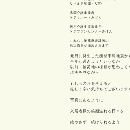
リベルテ竜郷 -大宮-
訪問介護事業所
ケアサポートみげん
居宅介護支援事業所
ケアプランセンターみげん
これらに業務継続計画の
策定義務が適用されます
元日に発生した能登半島地震か
半年が過ぎようというなか
以前 被災地の様相が思わしく
現実を見ながら
もしもの時を考えると
厳しく辛い気持ちでございます
写真にあるように
入居者様の笑顔溢れる日々を
絶やさず 続けられるよう