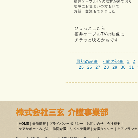
福井ケーブルTVの取材が来ており
地域にお住まいの方もいて
お話 交流もできました
ひょっとしたら
福井ケーブルTVの映像に
チラッと映るかもです
最初の記事
<前の記事
1
2
25
26
27
28
29
30
31
｜
HOME
｜
最新情報
｜
プライバシーポリシー
｜
お問い合せ
｜
会社概要
｜
｜
ケアサポートみげん
｜
訪問介護
｜
リベルテ竜郷
｜
介護タクシー
｜
ケアプランセ