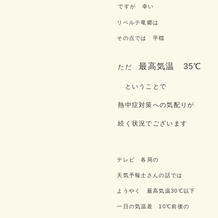
ですが 幸い
リベルテ竜郷は
その点では 平穏
最高気温 35℃
ただ
ということで
熱中症対策への気配りが
続く状況でございます
テレビ 各局の
天気予報士さんの話では
ようやく 最高気温30℃以下
一日の気温差 10℃前後の