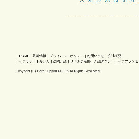
25
26
27
28
29
30
31
｜
HOME
｜
最新情報
｜
プライバシーポリシー
｜
お問い合せ
｜
会社概要
｜
｜
ケアサポートみげん
｜
訪問介護
｜
リベルテ竜郷
｜
介護タクシー
｜
ケアプランセ
Copyright (C) Care Support MIGEN All Rights Reserved