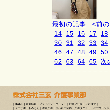
最初の記事
<前
14
15
16
17
18
30
31
32
33
34
46
47
48
49
50
62
63
64
65
次
｜
HOME
｜
最新情報
｜
プライバシーポリシー
｜
お問い合せ
｜
会社概要
｜
｜
ケアサポートみげん
｜
訪問介護
｜
リベルテ竜郷
｜
介護タクシー
｜
ケアプランセ