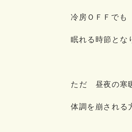
冷房ＯＦＦでも
眠れる時節とな
ただ 昼夜の寒
体調を崩される