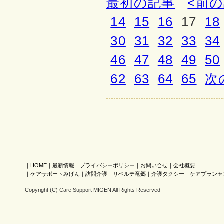
最初の記事
<前
14
15
16
17
18
30
31
32
33
34
46
47
48
49
50
62
63
64
65
次
｜
HOME
｜
最新情報
｜
プライバシーポリシー
｜
お問い合せ
｜
会社概要
｜
｜
ケアサポートみげん
｜
訪問介護
｜
リベルテ竜郷
｜
介護タクシー
｜
ケアプランセ
Copyright (C) Care Support MIGEN All Rights Reserved