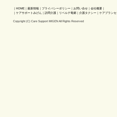
｜
HOME
｜
最新情報
｜
プライバシーポリシー
｜
お問い合せ
｜
会社概要
｜
｜
ケアサポートみげん
｜
訪問介護
｜
リベルテ竜郷
｜
介護タクシー
｜
ケアプランセ
Copyright (C) Care Support MIGEN All Rights Reserved